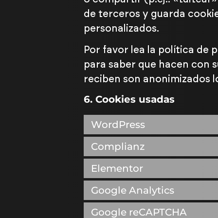
de terceros y guarda cooki
personalizados.
Por favor lea la política d
para saber que hacen con s
reciben son anonimizados l
6. Cookies usadas
WordPress
Complianz
Elementor
Google Analytics
Google reCAPTCHA